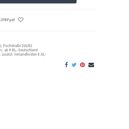
2FRP.pdf
az, Puchstraße 216/B2
ich; ab
€ 85,- Deutschland
 zusätzl. Versandkosten
€ 10,-