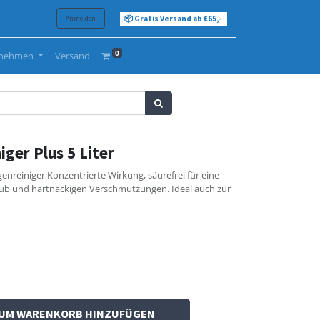
Anmelden
📦 Gratis Versand ab €65,-
0
rnehmen
Versand
ger Plus 5 Liter
genreiniger Konzentrierte Wirkung, säurefrei für eine
ub und hartnäckigen Verschmutzungen. Ideal auch zur
UM WARENKORB HINZUFÜGEN