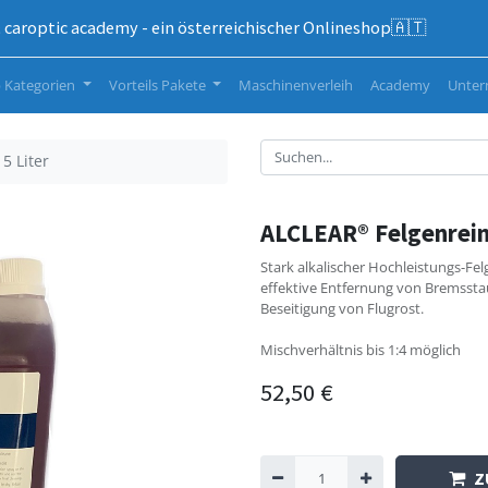
caroptic academy - ein österreichischer Onlineshop🇦🇹
 Kategorien
Vorteils Pakete
Maschinenverleih
Academy
Unte
5 Liter
ALCLEAR® Felgenreini
Stark alkalischer Hochleistungs-Fel
effektive Entfernung von Bremssta
Beseitigung von Flugrost.
Mischverhältnis bis 1:4 möglich
52,50
€
Z