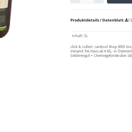
Produktdetails / Datenblatt
72
Inhalt
:
5L
c
lick & collect: caretool Shop 8055 Gr
Versand: frei Haus ab € 65,- in Österre
Gefahrengut + Chemiegebind
e
über 10L