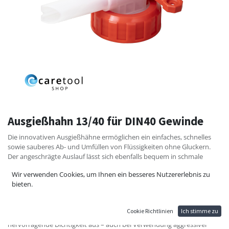
Ausgießhahn 13/40 für DIN40 Gewinde
Die innovativen Ausgießhähne ermöglichen ein einfaches, schnelles
sowie sauberes Ab- und Umfüllen von Flüssigkeiten ohne Gluckern.
Der angeschrägte Auslauf lässt sich ebenfalls bequem in schmale
Gewindehälse einführen.
Wir verwenden Cookies, um Ihnen ein besseres Nutzererlebnis zu
Unsere Ausgießhähne sind geeignet für diverse Behältnisse – wie
bieten.
Flaschen, Kanister, Fässer und IBC‘s mit einem Außengewinde gemäß
DIN 40 bis DIN 61.
Die exzellenten Ausgießeigenschaften basieren auf dem einzigartigen
Cookie Richtlinien
Ich stimme zu
Belüftungssystem. Ausgießhähne zeichnen sich durch eine
hervorragende Dichtigkeit aus – auch bei Verwendung aggressiver