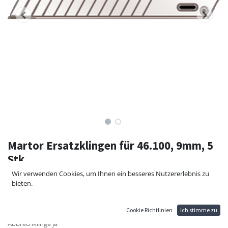
Martor Ersatzklingen für 46.100, 9mm, 5
Stk.
Wir verwenden Cookies, um Ihnen ein besseres Nutzererlebnis zu
Martor Ersatzk Abbrechklingen Nr. 76 für Martor CUTTEX 9mm, 5 Stk.
bieten.
Klingenlänge 94,5 mm
Klingenstärke 0,4 mm
Klingenbreite 8,9 mm
Cookie Richtlinien
Ich stimme zu
Lochung Ja
Abbrechklinge ja