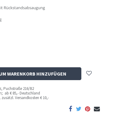
 mit Rückstandsabsaugung
g
UM WARENKORB HINZUFÜGEN
az, Puchstraße 216/B2
ich; ab
€ 85,- Deutschland
 zusätzl. Versandkosten
€ 10,-