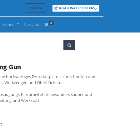
Anmelden
📦 Gratis Versand ab €65,-
0
rnehmen
Versand
ing Gun
eine hochwertiges Druckluftpistole zur schnellen und
ads, Werkzeugen und Oberflächen.
bsaugungs-Kits arbeitet sie besonders sauber und
reitung und Werkstatt.
r)