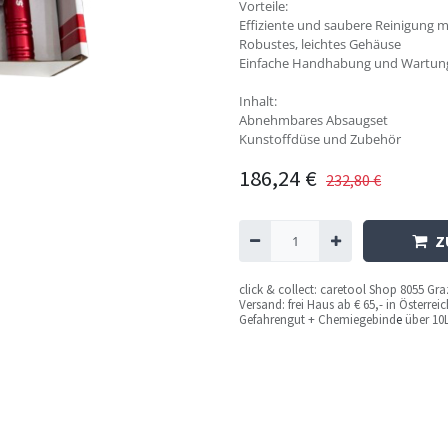
Vorteile:
Effiziente und saubere Reinigung
Robustes, leichtes Gehäuse
Einfache Handhabung und Wartun
Inhalt:
Abnehmbares Absaugset
Kunstoffdüse und Zubehör
186,24
€
232,80
€
Z
c
lick & collect: caretool Shop 8055 Gr
Versand: frei Haus ab € 65,- in Österre
Gefahrengut + Chemiegebind
e
über 10L