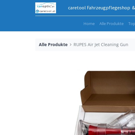
caretool Fahrzeugpflegeshop & 
Home
Alle Produkte
Top
Alle Produkte
RUPES Air Jet Cleaning Gun