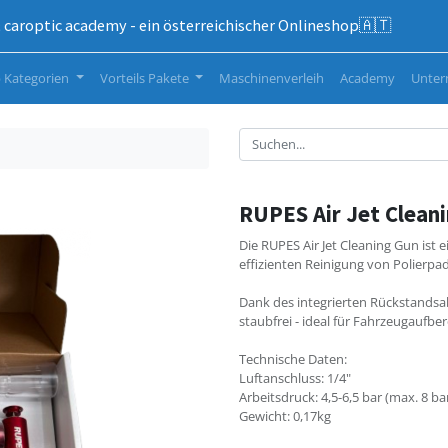
caroptic academy - ein österreichischer Onlineshop🇦🇹
 Kategorien
Vorteils Pakete
Maschinenverleih
Academy
Unte
RUPES Air Jet Clean
Die RUPES Air Jet Cleaning Gun ist 
effizienten Reinigung von Polierp
Dank des integrierten Rückstandsa
staubfrei - ideal für Fahrzeugaufbe
Technische Daten:
Luftanschluss: 1/4"
Arbeitsdruck: 4,5-6,5 bar (max. 8 ba
Gewicht: 0,17kg