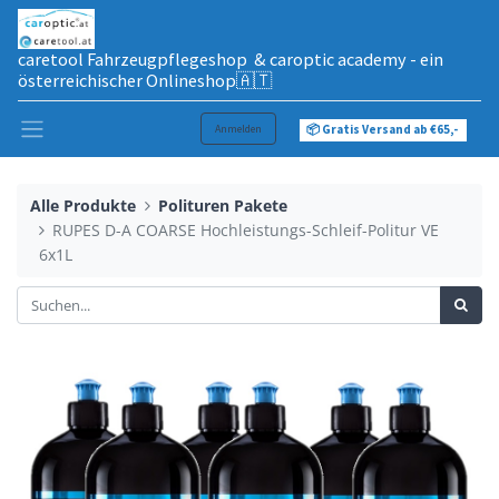
caretool Fahrzeugpflegeshop & caroptic academy - ein
österreichischer Onlineshop🇦🇹
Anmelden
📦 Gratis Versand ab €65,-
Alle Produkte
Polituren Pakete
RUPES D-A COARSE Hochleistungs-Schleif-Politur VE
6x1L