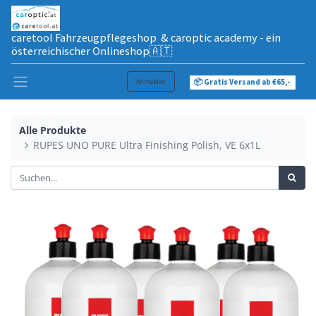
caretool Fahrzeugpflegeshop & caroptic academy - ein
österreichischer Onlineshop🇦🇹
Anmelden
📦 Gratis Versand ab €65,-
Alle Produkte
RUPES UNO PURE Ultra Finishing Polish, VE 6x1L