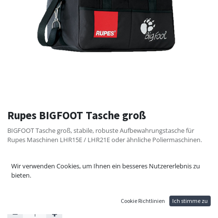
Rupes BIGFOOT Tasche groß
BIGFOOT Tasche groß, stabile, robuste Aufbewahrungstasche für
Rupes Maschinen LHR15E / LHR21E oder ähnliche Poliermaschinen.
L50/H30/B25
Wir verwenden Cookies, um Ihnen ein besseres Nutzererlebnis zu
110,16
€
bieten.
122,40
€
Cookie Richtlinien
Ich stimme zu