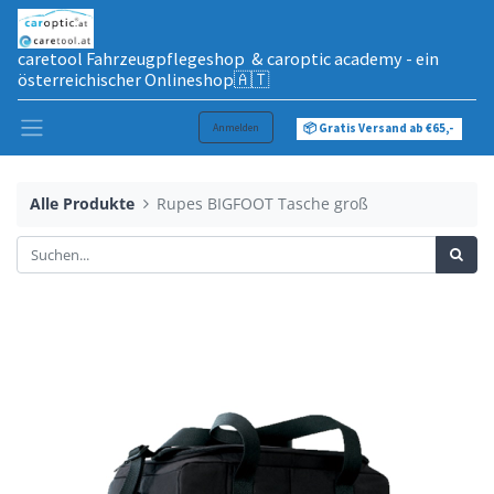
caretool Fahrzeugpflegeshop & caroptic academy - ein
österreichischer Onlineshop🇦🇹
Anmelden
📦 Gratis Versand ab €65,-
Alle Produkte
Rupes BIGFOOT Tasche groß