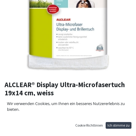
ALCLEAR® Display Ultra-Microfasertuch
19x14 cm, weiss
ALCLEAR 950003 Display Ultra-Microfasertuch Farbe: weiss
Wir verwenden Cookies, um Ihnen ein besseres Nutzererlebnis zu
Das Tuch entfernt mühelos Fingerabdrücke und Verschmutzungen
bieten.
von Displays und Brillengläsern.
Unglaublich einfache Anwendung auch für unterwegs: selbst
fetthaltige Verschmutzungen werden restlos entfernt.
Cookie Richtlinien
Ich stimme zu
Entfernt Staub und Schmutz ohne Microkratzer