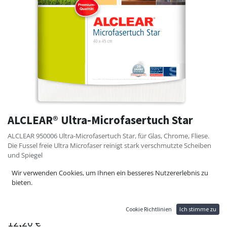
ALCLEAR® Ultra-Microfasertuch Star
ALCLEAR 950006 Ultra-Microfasertuch Star, für Glas, Chrome, Fliese.
Die Fussel freie Ultra Microfaser reinigt stark verschmutzte Scheiben
und Spiegel
Entfernt Verschmutzungen und Kalk-Ränder.
Wir verwenden Cookies, um Ihnen ein besseres Nutzererlebnis zu
Abgerundete Kanten für Oberflächen schonende Anwendung und
bieten.
streifenfreiem Glanz.
Dieses Tuch ist waschbar bis 90°C, für eine maximale Lebensdauer
sollten Sie auf Weichspüler und Trockner verzichten
Cookie Richtlinien
Ich stimme zu
12,20
€