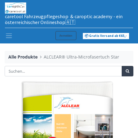
caretool Fahrzeugpflegeshop & caroptic academy - ein
österreichischer Onlineshop🇦🇹
Anmelden
📦 Gratis Versand ab €65,-
Alle Produkte
ALCLEAR® Ultra-Microfasertuch Star