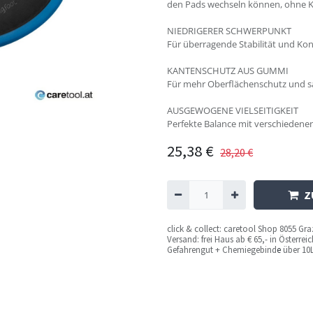
den Pads wechseln können, ohne K
NIEDRIGERER SCHWERPUNKT
Für überragende Stabilität und Kon
KANTENSCHUTZ AUS GUMMI
Für mehr Oberflächenschutz und sa
AUSGEWOGENE VIELSEITIGKEIT
Perfekte Balance mit verschiedene
25,38
€
28,20
€
Z
c
lick & collect: caretool Shop 8055 Gr
Versand: frei Haus ab € 65,- in Österre
Gefahrengut + Chemiegebind
e
über 10L