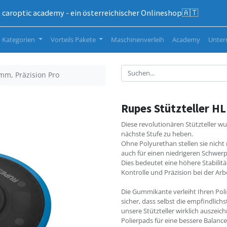
caroptic academy - ein österreichischer Onlineshop🇦🇹
 Kategorien
Vorteils Pakete
Maschinenverleih
Academy
Unte
mm, Präzision Pro
Rupes Stützteller H
Diese revolutionären Stützteller wur
nächste Stufe zu heben.
Ohne Polyurethan stellen sie nicht
auch für einen niedrigeren Schwer
Dies bedeutet eine höhere Stabilit
Kontrolle und Präzision bei der Arbe
Die Gummikante verleiht Ihren Polie
sicher, dass selbst die empfindli
unsere Stützteller wirklich auszeich
Polierpads für eine bessere Balanc