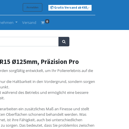
Anmelden
📦 Gratis Versand ab €65,-
0
rnehmen
Versand
LR15 Ø125mm, Präzision Pro
den sorgfältig entwickelt, um Ihr Poliererlebnis auf die
 nur die Haltbarkeit in den Vordergrund, sondern sorgen
punkt.
ät während des Betriebs und ermöglicht eine bessere
it.
rarbeiten ein zusätzliches Maß an Finesse und stellt
chsten Oberflächen schonend behandelt werden. Was
net, ist ihre Fähigkeit, auch bei unterschiedlichen
e zu sorgen. Das bedeutet, dass Sie problemlos zwischen