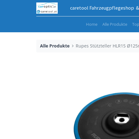
caretool Fahrzeugpflegeshop & 
Home
Alle Produkte
Top
Alle Produkte
Rupes Stützteller HLR15 Ø125