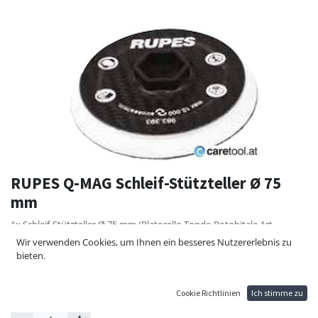
RUPES Q-MAG Schleif-Stützteller Ø 75
mm
1x Schleif-Stützteller Ø 75 mm (Platorello Tondo Rotobitale Art.
983.393) für RUPES Q-MAG iBrid Nano, HQM83 mit Magnethalterung
Wir verwenden Cookies, um Ihnen ein besseres Nutzererlebnis zu
bieten.
30,89
€
34,32
€
Cookie Richtlinien
Ich stimme zu