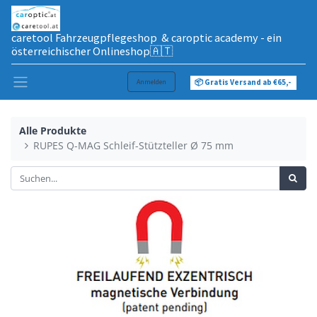
caretool Fahrzeugpflegeshop & caroptic academy - ein
österreichischer Onlineshop🇦🇹
Anmelden
📦 Gratis Versand ab €65,-
Alle Produkte
RUPES Q-MAG Schleif-Stützteller Ø 75 mm