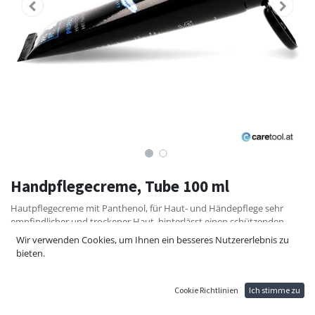
Handpflegecreme, Tube 100 ml
Hautpflegecreme mit Panthenol, für Haut- und Händepflege sehr
empfindlicher und trockener Haut, hinterlässt einen schützenden
wasserabweisenden
Wir verwenden Cookies, um Ihnen ein besseres Nutzererlebnis zu
Film, der die Regeneration stark belasteter und geschädigter Haut
bieten.
unterstützt, Panthenol beruhigt belastete und sensible Haut, auf W/O
Basis,
Anwendung: Zur Hautpflege empfindlicher Haut täglich und nach
Cookie Richtlinien
Ich stimme zu
Bedarf sanft auftragen, Tube 100 ml