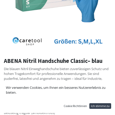
ABENA Nitril Handschuhe Classic– blau
Die blauen Nitril Einweghandschuhe bieten zuverlässigen Schutz und
hohen Tragekomfort für professionelle Anwendungen. Sie sind
puderfrei, latexfrei und angenehm zu tragen – ideal für Industrie,
Fahrzeugaufbereitung, Reinigung, Kosmetik, Pflege und
Wir verwenden Cookies, um Ihnen ein besseres Nutzererlebnis zu
Laborbereiche.
bieten.
Eigenschaften:
Material: Nitril (latexfrei)
Cookie Richtlinien
Ich stimme zu
Puderfrei
Beidseitig tragbar (ambidextrous)