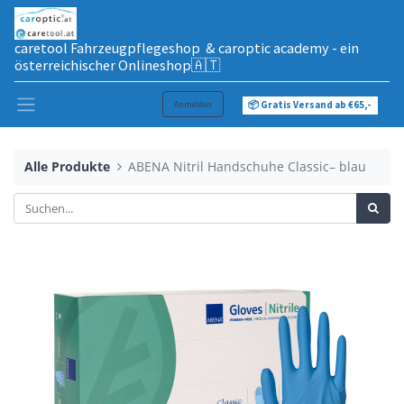
caretool Fahrzeugpflegeshop & caroptic academy - ein
österreichischer Onlineshop🇦🇹
Anmelden
📦 Gratis Versand ab €65,-
Alle Produkte
ABENA Nitril Handschuhe Classic– blau