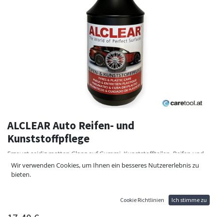
ALCLEAR Auto Reifen- und
Kunststoffpflege
Erzeugt seidig matten Glanz auf Gummi, Kunststoffteilen, Reifen und
Türgummis. Pflege und Farbauffrischung zur Fahrzeug Innen - und
Wir verwenden Cookies, um Ihnen ein besseres Nutzererlebnis zu
Außenanwendung von Auto, Boot und Motorrad.
bieten.
1L Sprühflasche gebrauchsfertig
Kanisterware Konzentrat Mischverhältnis bis 1:1 möglich
Cookie Richtlinien
Ich stimme zu