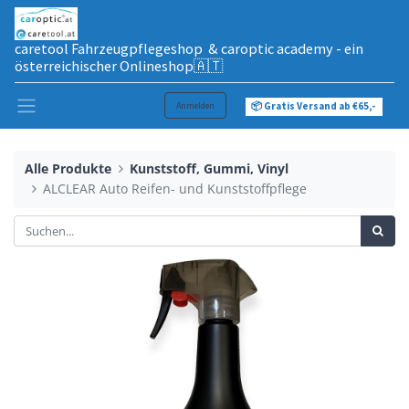
caretool Fahrzeugpflegeshop & caroptic academy - ein
österreichischer Onlineshop🇦🇹
Anmelden
📦 Gratis Versand ab €65,-
Alle Produkte
Kunststoff, Gummi, Vinyl
ALCLEAR Auto Reifen- und Kunststoffpflege