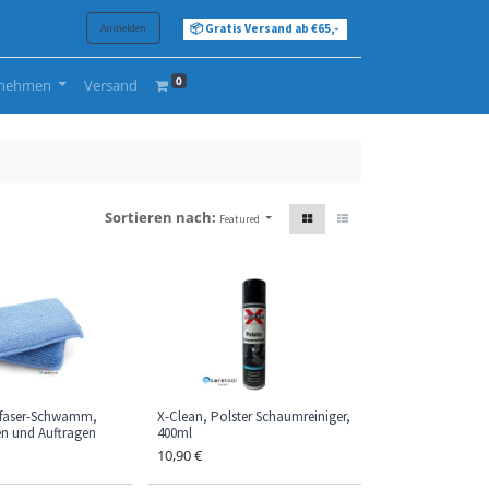
Anmelden
📦 Gratis Versand ab €65,-
0
rnehmen
Versand
Sortieren nach:
Featured
ofaser-Schwamm,
X-Clean, Polster Schaumreiniger,
n und Auftragen
400ml
10,90
€