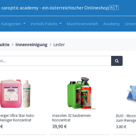
caroptic academy - ein österreichischer Onlineshop🇦🇹
 Kategorien
Vorteils Pakete
Maschinenverleih
Academy
Unte
ukte
Innenreinigung
Leder
erger Ultra Star Auto-
maxolen 32 Saubermen
DUO - Micr
Reiniger Konzentrat
Konzentrat
zum Reinige
€
39,90
€
3,80
€