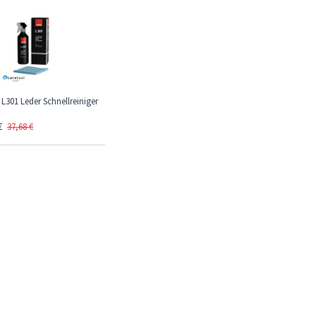
L301 Leder Schnellreiniger
€
37,68
€