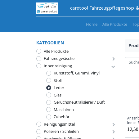
caretool Fahrzeugpflegeshop & 
Home
Alle Produkte
Top
KATEGORIEN
Prod
Alle Produkte
Fahrzeugwäsche
Innenreinigung
Kunststoff, Gummi, Vinyl
Stoff
Leder
Glas
Geruchsneutralisierer / Duft
Maschinen
Zubehör
Anzenb
Innen-
Reinigungsmittel
12,50
Polieren / Schleifen
Versiegeln & Pflegen