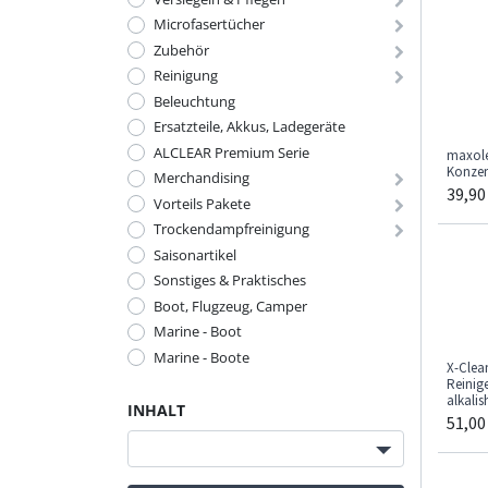
Microfasertücher
Zubehör
Reinigung
Beleuchtung
Ersatzteile, Akkus, Ladegeräte
ALCLEAR Premium Serie
maxol
Konzen
Merchandising
39,90
Vorteils Pakete
Trockendampfreinigung
Saisonartikel
Sonstiges & Praktisches
Boot, Flugzeug, Camper
Marine - Boot
Marine - Boote
X-Clea
Reinige
alkalis
INHALT
51,00