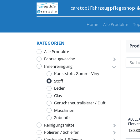
caretool Fahrzeugpflegeshop & 
Home
Alle Produkte
Top
KATEGORIEN
Prod
Alle Produkte
Fahrzeugwäsche
Innenreinigung
Kunststoff, Gummi, Vinyl
Stoff
Leder
Glas
Geruchsneutralisierer / Duft
Maschinen
Zubehör
ALCLEA
Flecken
Reinigungsmittel
130,80
Polieren / Schleifen
Versiegeln & Pflegen