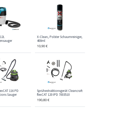
12L
X-Clean, Polster Schaumreiniger,
ensauger
400ml
10,90
€
flexCAT 116 PD
Sprühextraktionsgerät Cleancraft
tions Sauger
flexCAT 120 IPD 7003510
190,80
€