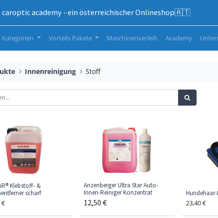
caroptic academy - ein österreichischer Onlineshop🇦🇹
 Kategorien
Vorteils Pakete
Maschinenverleih
Academy
Unte
ukte
Innenreinigung
Stoff
Anzenberger Ultra Star Auto-
R® Klebstoff- &
Innen-Reiniger Konzentrat
entferner scharf
Hundehaar-
12,50
€
€
23,40
€