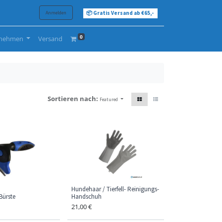
Anmelden
📦 Gratis Versand ab €65,-
0
rnehmen
Versand
Sortieren nach:
Featured
Hundehaar / Tierfell- Reinigungs-
Bürste
Handschuh
21,00
€