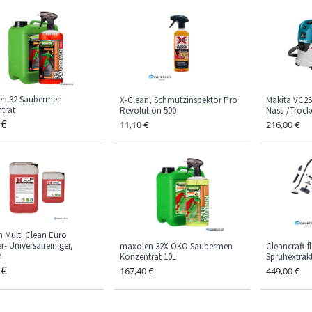
en 32 Saubermen
X-Clean, Schmutzinspektor Pro
Makita VC25
trat
Revolution 500
Nass-/Trock
€
11,10
€
216,00
€
n Multi Clean Euro
r- Universalreiniger,
maxolen 32X ÖKO Saubermen
Cleancraft 
h
Konzentrat 10L
Sprühextrak
€
167,40
€
449,00
€