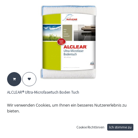
ALCLEAR® Ultra-Microfasertuch Boden Tuch
18,90
€
Wir verwenden Cookies, um Ihnen ein besseres Nutzererlebnis zu
ALCLEAR 950009 Ultra-Microfasertuch Boden Tuch
bieten.
Das Ultra Microfaser Boden Tuch, für Stein, Holz und Kunststoff, reinigt
alle Fußböden, auch bei starker Verschmutzung ein zuverlässiges Tuch.
Staub wird im tiefen Flausch gebunden, rundum vernähte Kanten: noch
Cookie Richtlinien
Ich stimme zu
schonenderes reinigen.