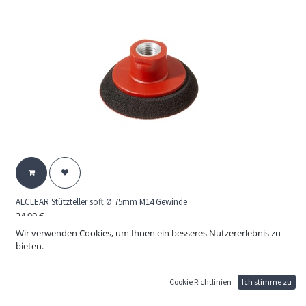
ALCLEAR Stützteller soft Ø 75mm M14 Gewinde
24,90
€
Erstklassiger Klett-Stützteller mit fester Zellkautschuk-Polsterung. Zur
Wir verwenden Cookies, um Ihnen ein besseres Nutzererlebnis zu
Kante hin elastisch für perfekte Führung.
bieten.
Cookie Richtlinien
Ich stimme zu