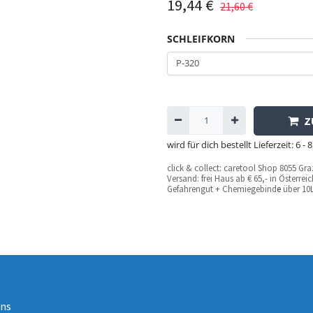
19,44
€
21,60
€
SCHLEIFKORN
Z
wird für dich bestellt Lieferzeit: 6
c
lick & collect: caretool Shop 8055 Gr
Versand: frei Haus ab € 65,- in Österre
Gefahrengut + Chemiegebind
e
über 10L
uns