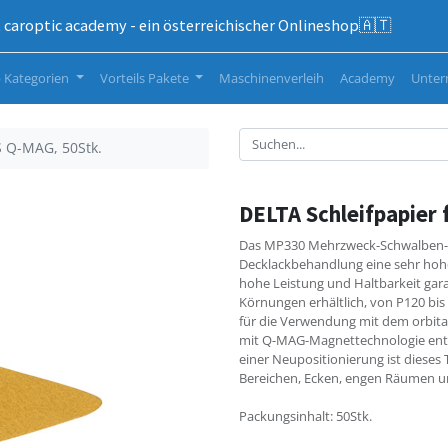
caroptic academy - ein österreichischer Onlineshop🇦🇹
 Kategorien
Vorteils Pakete
Maschinenverleih
Academy
Unte
S Q-MAG, 50Stk.
DELTA Schleifpapier
Das MP330 Mehrzweck-Schwalben-Sc
Decklackbehandlung eine sehr hohe
hohe Leistung und Haltbarkeit garan
Körnungen erhältlich, von P120 bis
für die Verwendung mit dem orbita
mit Q-MAG-Magnettechnologie entwi
einer Neupositionierung ist dieses 
Bereichen, Ecken, engen Räumen u
Packungsinhalt: 50Stk.