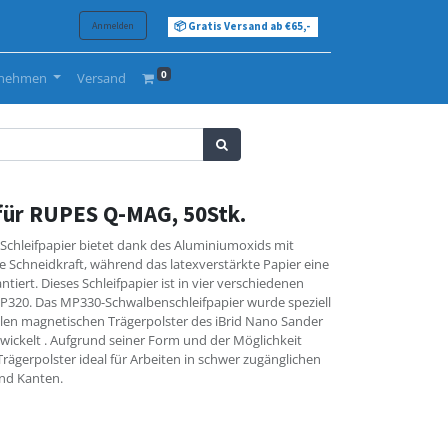
Anmelden
📦 Gratis Versand ab €65,-
0
rnehmen
Versand
 für RUPES Q-MAG, 50Stk.
hleifpapier bietet dank des Aluminiumoxids mit
 Schneidkraft, während das latexverstärkte Papier eine
tiert. Dieses Schleifpapier ist in vier verschiedenen
 P320. Das MP330-Schwalbenschleifpapier wurde speziell
len magnetischen Trägerpolster des iBrid Nano Sander
ckelt . Aufgrund seiner Form und der Möglichkeit
Trägerpolster ideal für Arbeiten in schwer zugänglichen
nd Kanten.