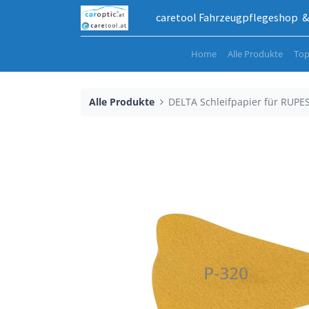
caretool Fahrzeugpflegeshop & 
Home
Alle Produkte
Top
Alle Produkte
DELTA Schleifpapier für RUPE