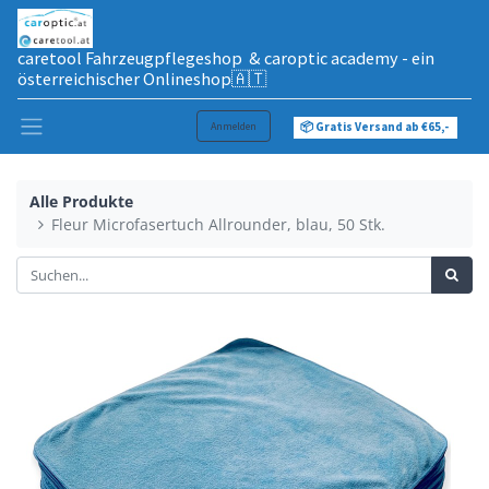
caretool Fahrzeugpflegeshop & caroptic academy - ein
österreichischer Onlineshop🇦🇹
Anmelden
📦 Gratis Versand ab €65,-
Alle Produkte
Fleur Microfasertuch Allrounder, blau, 50 Stk.