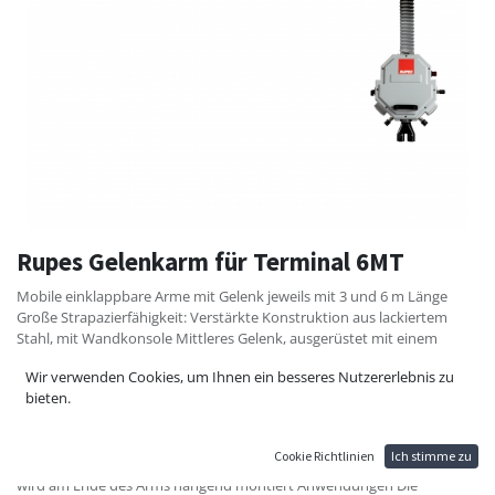
Rupes Gelenkarm für Terminal 6MT
Mobile einklappbare Arme mit Gelenk jeweils mit 3 und 6 m Länge
Große Strapazierfähigkeit: Verstärkte Konstruktion aus lackiertem
Stahl, mit Wandkonsole Mittleres Gelenk, ausgerüstet mit einem
doppelten Zahnradpaar-System, für präzise und langlebige
Wir verwenden Cookies, um Ihnen ein besseres Nutzererlebnis zu
Positionierung des Schwenkarms
bieten.
Der Schwenkarm deckt einen großen Arbeitsbereich ab: Der Benutzer
kann sich in einer Fläche von über 25 und 50 m2 frei bewegen und
positionieren.
Cookie Richtlinien
Ich stimme zu
Das Bedienterminal (Steuerzentrale der Reihe EP, separat zu bestellen)
wird am Ende des Arms hängend montiert Anwendungen Die