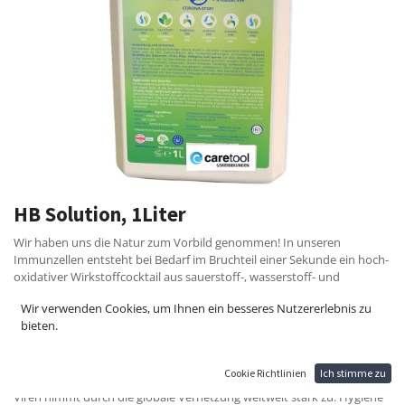
HB Solution, 1Liter
Wir haben uns die Natur zum Vorbild genommen! In unseren
Immunzellen entsteht bei Bedarf im Bruchteil einer Sekunde ein hoch-
oxidativer Wirkstoffcocktail aus sauerstoff-, wasserstoff- und
chlorbasierten Radikalen, den unser Körper nutzt, um
Wir verwenden Cookies, um Ihnen ein besseres Nutzererlebnis zu
krankheitserregende Mikroben unschädlich zu machen. Die HB
bieten.
Solution wurde in Anlehnung an diesen Vorgang entwickelt: 100% frei
von giftigen Gefahrenstoffen – bei maximaler Wirkung:
LÖSUNGSMITTEL FREI DUFTSTOFF FREI FARBSTOFF FREI ALDEHYD
Cookie Richtlinien
Ich stimme zu
FREI ALKOHOL FREI PHENOL FREI Die Verbreitung von Bakterien und
Viren nimmt durch die globale Vernetzung weltweit stark zu. Hygiene