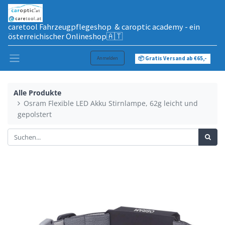
caretool Fahrzeugpflegeshop & caroptic academy - ein
österreichischer Onlineshop🇦🇹
Anmelden
📦 Gratis Versand ab €65,-
Alle Produkte
Osram Flexible LED Akku Stirnlampe, 62g leicht und
gepolstert