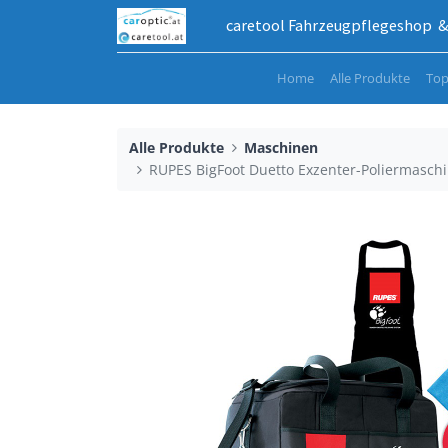
caretool Fahrzeugpflegeshop & 
Home
Alle Produkte
Top
Alle Produkte
Maschinen
RUPES BigFoot Duetto Exzenter-Poliermaschi