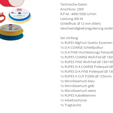
Technische Daten:
Anschluss: 230V
R.P.M.: 4000-5500 U/min
Leistung 400 W
Schleifhub: Ø 12 mm (Klett)
Geschwindigkeitsregulierung stufe
Set Umfang:
1x RUPES BigFoot Duetto Exzenter
1x D-A COARSE Schleifpolitur
1x D-A FINE Hochleistungs Feinpoli
1x RUPES COARSE Woll-Pad (Ø 130
1x RUPES FINE Woll-Pad (Ø 130/14
1x RUPES D-A COARSE Polierpad (
1x RUPES D-A FINE Polierpad (Ø 1
1x RUPES X-CUT P2000 (Ø 125mm)
1x Microfasertuch blau
1x Microfasertuch gelb
1x Microfasertuch weiss
1x RUPES Kabelklemme
1x Arbeitsschürze
1x Tragtasche