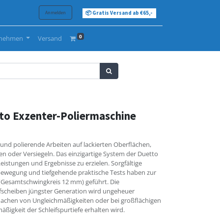
Anmelden
📦 Gratis Versand ab €65,-
0
rnehmen
Versand
to Exzenter-Poliermaschine
e und polierende Arbeiten auf lackierten Oberflächen,
eren oder Versiegeln. Das einzigartige System der Duetto
eistungen und Ergebnisse zu erzielen. Sorgfältige
bewegung und tiefgehende praktische Tests haben zur
 (Gesamtschwingkreis 12 mm) geführt. Die
ifscheiben jüngster Generation wird ungeheuer
lachen von Ungleichmäßigkeiten oder bei großflächigen
ßigkeit der Schleifspurtiefe erhalten wird.