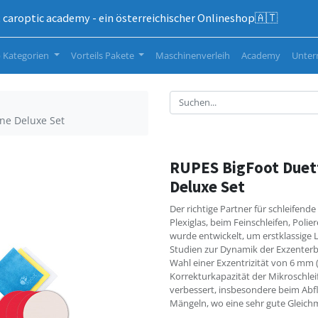
caroptic academy - ein österreichischer Onlineshop🇦🇹
 Kategorien
Vorteils Pakete
Maschinenverleih
Academy
Unte
ne Deluxe Set
RUPES BigFoot Duet
Deluxe Set
Der richtige Partner für schleifend
Plexiglas, beim Feinschleifen, Poli
wurde entwickelt, um erstklassige L
Studien zur Dynamik der Exzenter
Wahl einer Exzentrizität von 6 mm
Korrekturkapazität der Mikroschle
verbessert, insbesondere beim Abf
Mängeln, wo eine sehr gute Gleichmä