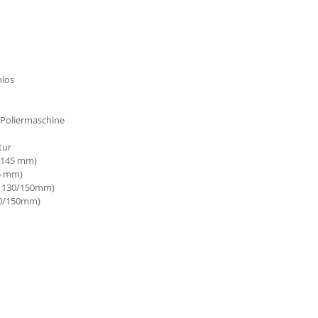
nlos
-Poliermaschine
tur
/145 mm)
5 mm)
Ø 130/150mm)
30/150mm)