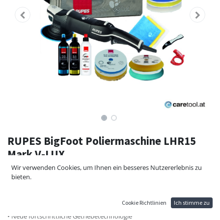
RUPES BigFoot Poliermaschine LHR15
Mark V-LUX
Wir verwenden Cookies, um Ihnen ein besseres Nutzererlebnis zu
RUPES BigFoot LHR15V STD Exzenter - Poliermaschine
bieten.
Die Weiterentwicklung der LHR15III, ist die LHR 15 MarkV.
Sie ermöglicht es, mit wenigen Arbeitsschritten ein hochwertiges
Finish zu erzielen
Cookie Richtlinien
Ich stimme zu
• Geräuscharmes Design und sehr geringe Vibrationen
• Neue fortschrittliche Getriebetechnologie