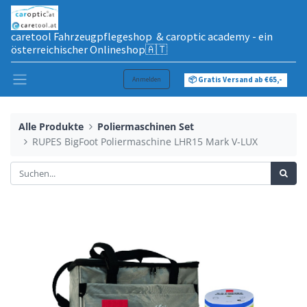
caretool Fahrzeugpflegeshop & caroptic academy - ein
österreichischer Onlineshop🇦🇹
Anmelden
📦 Gratis Versand ab €65,-
Alle Produkte
Poliermaschinen Set
RUPES BigFoot Poliermaschine LHR15 Mark V-LUX