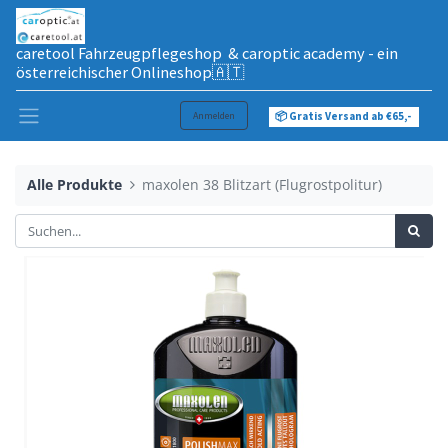
caretool Fahrzeugpflegeshop & caroptic academy - ein
österreichischer Onlineshop🇦🇹
Anmelden
📦 Gratis Versand ab €65,-
Alle Produkte
maxolen 38 Blitzart (Flugrostpolitur)