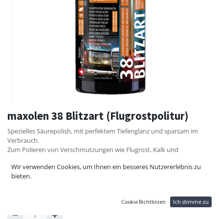
maxolen 38 Blitzart (Flugrostpolitur)
Spezielles Säurepolish, mit perfektem Tiefenglanz und sparsam im
Verbrauch.
Zum Polieren von Verschmutzungen wie Flugrost, Kalk und
Betonschleier.
Wir verwenden Cookies, um Ihnen ein besseres Nutzererlebnis zu
35,10
€
bieten.
Cookie Richtlinien
Ich stimme zu