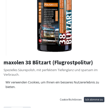
maxolen 38 Blitzart (Flugrostpolitur)
Spezielles Säurepolish, mit perfektem Tiefenglanz und sparsam im
Verbrauch.
Zum Polieren von Verschmutzungen wie Flugrost, Kalk und
Wir verwenden Cookies, um Ihnen ein besseres Nutzererlebnis zu
Betonschleier.
bieten.
35,10
€
Cookie Richtlinien
Ich stimme zu