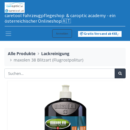
caretool Fahrzeugpflegeshop & caroptic academy - ein
österreichischer Onlineshop🇦🇹
Anmelden
📦 Gratis Versand ab €65,-
Alle Produkte
Lackreinigung
maxolen 38 Blitzart (Flugrostpolitur)