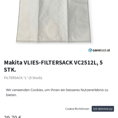
Makita VLIES-FILTERSACK VC2512L, 5
STK.
FILTERSACK "L" (5 Stück)
Filtersack L (5 Stück Staubbeutel) passend für:
Wir verwenden Cookies, um Ihnen ein besseres Nutzererlebnis zu
Makita VC2010L
bieten.
Makita VC2012L
Makita VC2512L
Makita VC3011L
Cookie Richtlinien
Ich stimme zu
29,70
€