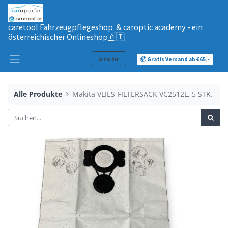
caretool Fahrzeugpflegeshop & caroptic academy - ein
österreichischer Onlineshop🇦🇹
Anmelden
📦 Gratis Versand ab €65,-
Alle Produkte
Makita VLIES-FILTERSACK VC2512L, 5 STK.