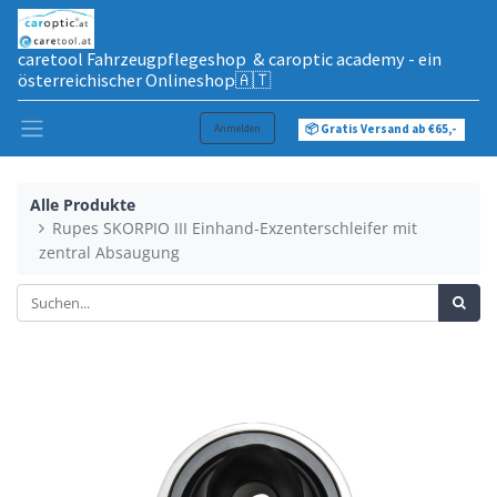
caretool Fahrzeugpflegeshop & caroptic academy - ein
österreichischer Onlineshop🇦🇹
Anmelden
📦 Gratis Versand ab €65,-
Alle Produkte
Rupes SKORPIO III Einhand-Exzenterschleifer mit
zentral Absaugung