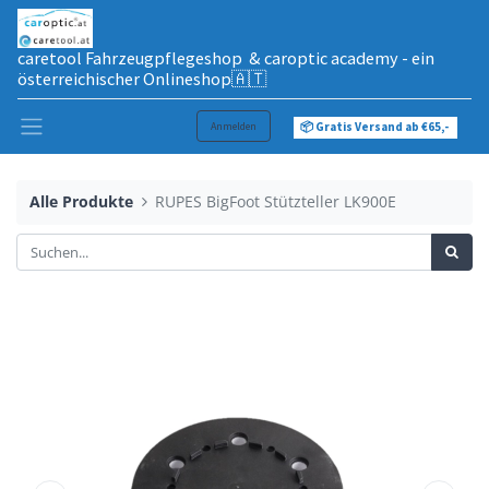
caretool Fahrzeugpflegeshop & caroptic academy - ein
österreichischer Onlineshop🇦🇹
Anmelden
📦 Gratis Versand ab €65,-
Alle Produkte
RUPES BigFoot Stützteller LK900E