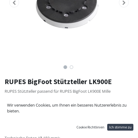
RUPES BigFoot Stützteller LK900E
RUPES Stützteller passend für RUPES BigFoot LK900E Mille
Technische Daten (Ø 125 mm):
Wir verwenden Cookies, um Ihnen ein besseres Nutzererlebnis zu
Befestigung: Klett
bieten.
Lochung: 6+1
Härte: Hart
Gewinde: M4
Cookie Richtlinien
Ich stimme zu
Technische Daten (Ø 150 mm):