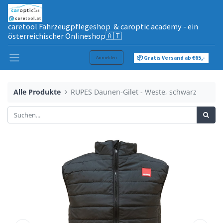
caretool Fahrzeugpflegeshop & caroptic academy - ein
österreichischer Onlineshop🇦🇹
Anmelden
📦 Gratis Versand ab €65,-
Alle Produkte
RUPES Daunen-Gilet - Weste, schwarz