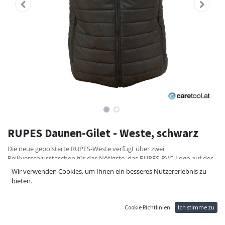
RUPES Daunen-Gilet - Weste, schwarz
Die neue gepolsterte RUPES-Weste verfügt über zwei
Reißverschlusstaschen für das Nötigste, das RUPES-PVC-Logo auf der
Brust und passende Lycra-Profile, die sich sorgfältig in die Armlöcher
Wir verwenden Cookies, um Ihnen ein besseres Nutzererlebnis zu
und den unteren Teil der Weste integrieren. Diese Weste kann über
bieten.
zwei seitliche Reißverschlüsse an der Jacke befestigt werden, was ihre
Vielseitigkeit erhöht und eine mühelose Anpassung an wechselnde
Bedingungen ermöglicht, was die RUPES Field Jacket zu einer
Cookie Richtlinien
Ich stimme zu
vielseitigen und praktischen Wahl für jeden Anlass macht.