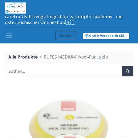
caretool Fahrzeugpflegeshop & caroptic academy - ein
österreichischer Onlineshop🇦🇹
Anmelden
📦 Gratis Versand ab €65,-
Alle Produkte
RUPES MEDIUM Wool-Pad, gelb