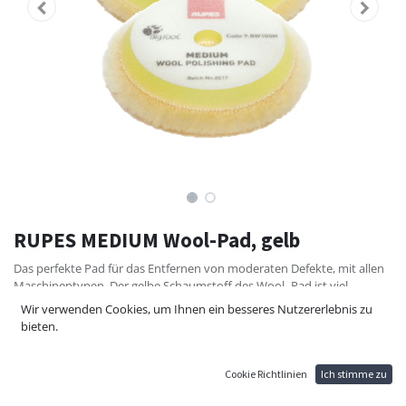
RUPES MEDIUM Wool-Pad, gelb
Das perfekte Pad für das Entfernen von moderaten Defekte, mit allen
Maschinentypen. Der gelbe Schaumstoff des Wool- Pad ist viel
flexibler, um eine bessere Kontrolle bei Kurven und Konturen zu
Wir verwenden Cookies, um Ihnen ein besseres Nutzererlebnis zu
ermöglichen und bietet eine weichere Unterstützung für eine
bieten.
verbesserte Finishing-Fähigkeit.
10,00
€
11,10
€
Cookie Richtlinien
Ich stimme zu