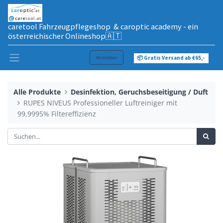
caretool Fahrzeugpflegeshop & caroptic academy - ein
österreichischer Onlineshop🇦🇹
Anmelden
📦 Gratis Versand ab €65,-
Alle Produkte
Desinfektion, Geruchsbeseitigung / Duft
RUPES NIVEUS Professioneller Luftreiniger mit
99,9995% Filtereffizienz