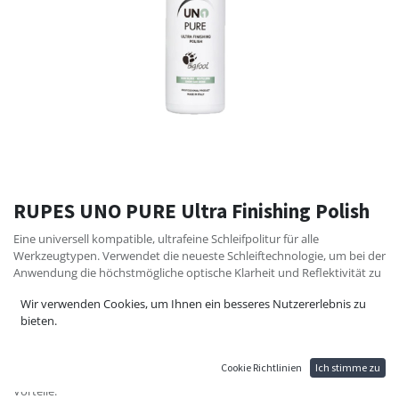
RUPES UNO PURE Ultra Finishing Polish
Eine universell kompatible, ultrafeine Schleifpolitur für alle
Werkzeugtypen. Verwendet die neueste Schleiftechnologie, um bei der
Anwendung die höchstmögliche optische Klarheit und Reflektivität zu
erzielen. UNO PURE ist ideal für sehr weiche oder zu Trübung neigende
Wir verwenden Cookies, um Ihnen ein besseres Nutzererlebnis zu
Lacke und kann sogar in Schmuckanwendungen verwendet werden.
bieten.
Die einfache Anwendung und die werkstattsichere Formulierung
macht die UNO PURE zur idealen Lösung für eine Vielzahl von
Anwendungen.
Cookie Richtlinien
Ich stimme zu
Vorteile: