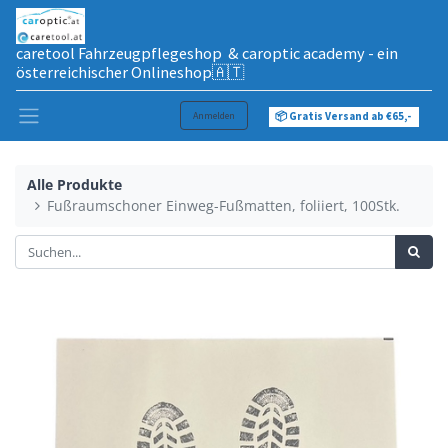
caretool Fahrzeugpflegeshop & caroptic academy - ein
österreichischer Onlineshop🇦🇹
Anmelden
📦 Gratis Versand ab €65,-
Alle Produkte
Fußraumschoner Einweg-Fußmatten, foliiert, 100Stk.