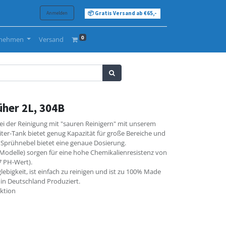
Anmelden
📦 Gratis Versand ab €65,-
0
rnehmen
Versand
üher 2L, 304B
bei der Reinigung mit "sauren Reinigern" mit unserem
ter-Tank bietet genug Kapazität für große Bereiche und
s Sprühnebel bietet eine genaue Dosierung.
odelle) sorgen für eine hohe Chemikalienresistenz von
7 PH-Wert).
lebigkeit, ist einfach zu reinigen und ist zu 100% Made
 in Deutschland Produziert.
nktion