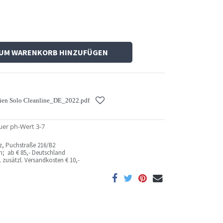
UM WARENKORB HINZUFÜGEN
ien Solo Cleanline_DE_2022.pdf
uer ph-Wert 3-7
az, Puchstraße 216/B2
ich; ab
€ 85,- Deutschland
 zusätzl. Versandkosten
€ 10,-