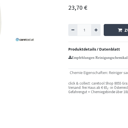
23,70
€
Z
Produktdetails / Datenblatt
Empfehlungen Reinigungschemikal
Chemie Eigenschaften
:
Reiniger sa
c
lick & collect: caretool Shop 8055 Gr
Versand: frei Haus ab € 65,- in Österre
Gefahrengut + Chemiegebind
e
über 10L