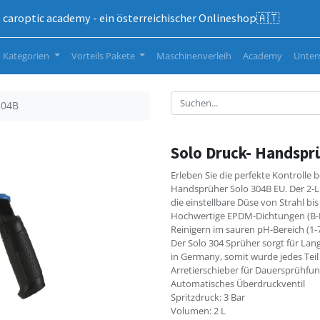
caroptic academy - ein österreichischer Onlineshop🇦🇹
 Kategorien
Vorteils Pakete
Maschinenverleih
Academy
Unte
304B
Solo Druck- Handspr
Erleben Sie die perfekte Kontrolle 
Handsprüher Solo 304B EU. Der 2-Li
die einstellbare Düse von Strahl bi
Hochwertige EPDM-Dichtungen (B-M
Reinigern im sauren pH-Bereich (1-
Der Solo 304 Sprüher sorgt für Lang
in Germany, somit wurde jedes Teil
Arretierschieber für Dauersprühfu
Automatisches Überdruckventil
Spritzdruck: 3 Bar
Volumen: 2 L