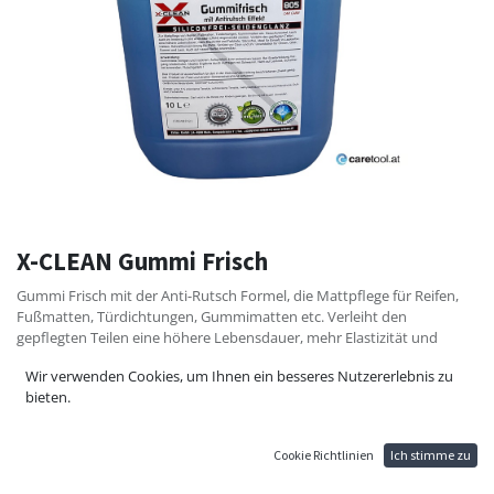
X-CLEAN Gummi Frisch
Gummi Frisch mit der Anti-Rutsch Formel, die Mattpflege für Reifen,
Fußmatten, Türdichtungen, Gummimatten etc. Verleiht den
gepflegten Teilen eine höhere Lebensdauer, mehr Elastizität und
Farbtiefe. Geruchsneutral, kann auch im Innenraum angewendet
Wir verwenden Cookies, um Ihnen ein besseres Nutzererlebnis zu
werden. Silikonfrei. Schnellkonservierung für GWA. Schützt vor Ozon
bieten.
und UV. Unschädlich für Chrom, Glas, Gummi und Lack. Auch auf
nassen Reifen anwendbar.
Cookie Richtlinien
Ich stimme zu
74,40
€