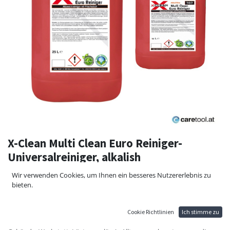
X-Clean Multi Clean Euro Reiniger-
Universalreiniger, alkalish
Multi Clean ist ein sehr wirkungsvoller, universell einsetzbarer,
Wir verwenden Cookies, um Ihnen ein besseres Nutzererlebnis zu
alkalischer Reiniger auf der Basis nichtionischer Tenside. Die
bieten.
verwendeten Tenside sind mindestens zu 90 % biologisch abbaubar
und verhalten sich im Abwasser umweltverträglich. Enthält keine
organisch gebundenen Halogenverbindungen (AOX).
Cookie Richtlinien
Ich stimme zu
Eignet sich hervorragend zur Reinigung von Fahrzeuginterieur,