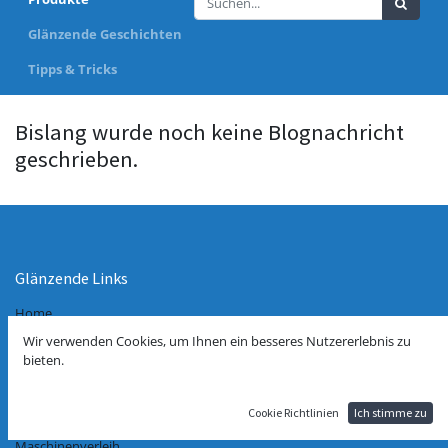
Glänzende Geschichten
Tipps & Tricks
Bislang wurde noch keine Blognachricht
geschrieben.
Glänzende Links
Home
Über uns
Wir verwenden Cookies, um Ihnen ein besseres Nutzererlebnis zu
VERTRAG WIDERRUFEN
bieten.
Impressum
Datenschutzerklärung
AGB
Cookie Richtlinien
Ich stimme zu
Kontakt
Maschinenverleih