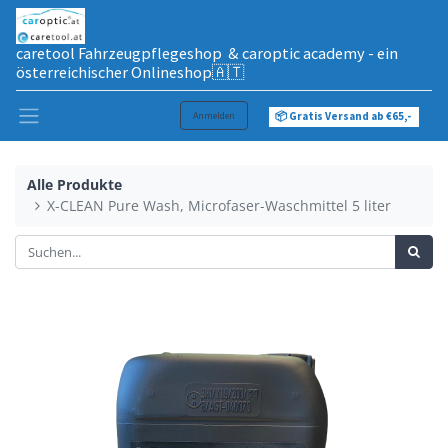
caretool Fahrzeugpflegeshop & caroptic academy - ein
österreichischer Onlineshop🇦🇹
Anmelden
📦 Gratis Versand ab €65,-
Alle Produkte
X-CLEAN Pure Wash, Microfaser-Waschmittel 5 liter