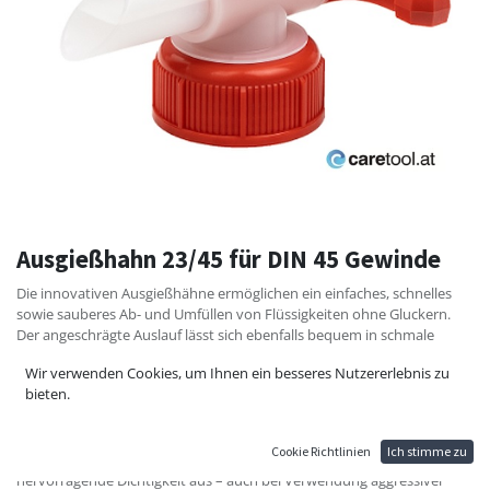
Ausgießhahn 23/45 für DIN 45 Gewinde
Die innovativen Ausgießhähne ermöglichen ein einfaches, schnelles
sowie sauberes Ab- und Umfüllen von Flüssigkeiten ohne Gluckern.
Der angeschrägte Auslauf lässt sich ebenfalls bequem in schmale
Gewindehälse einführen.
Wir verwenden Cookies, um Ihnen ein besseres Nutzererlebnis zu
Unsere Ausgießhähne sind geeignet für diverse Behältnisse – wie
bieten.
Flaschen, Kanister, Fässer und IBC‘s mit einem Außengewinde gemäß
DIN 40 bis DIN 61.
Die exzellenten Ausgießeigenschaften basieren auf dem einzigartigen
Cookie Richtlinien
Ich stimme zu
Belüftungssystem. Ausgießhähne zeichnen sich durch eine
hervorragende Dichtigkeit aus – auch bei Verwendung aggressiver