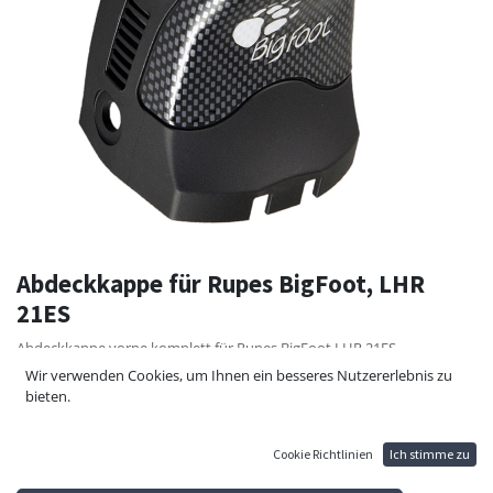
Abdeckkappe für Rupes BigFoot, LHR
21ES
Abdeckkappe vorne komplett für Rupes BigFoot LHR 21ES
Wir verwenden Cookies, um Ihnen ein besseres Nutzererlebnis zu
38,40
€
bieten.
Cookie Richtlinien
Ich stimme zu