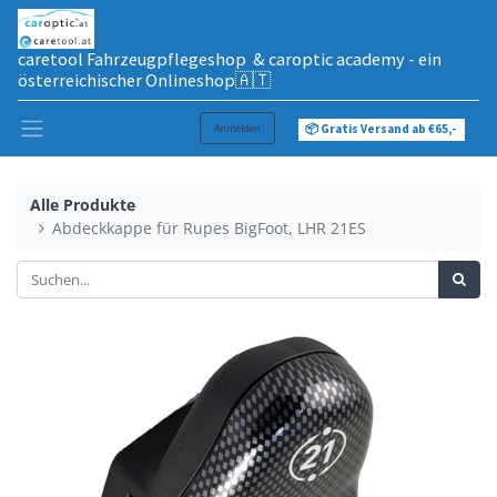
caretool Fahrzeugpflegeshop & caroptic academy - ein
österreichischer Onlineshop🇦🇹
Anmelden
📦 Gratis Versand ab €65,-
Alle Produkte
Abdeckkappe für Rupes BigFoot, LHR 21ES