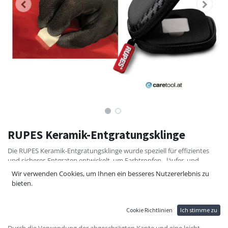
RUPES Keramik-Entgratungsklinge
Die RUPES Keramik-Entgratungsklinge wurde speziell für effizientes
und sicheres Entgraten entwickelt, um Farbtropfen, -läufer, und
Staubeinschlüsse von glatten Oberflächen zu entfernen. Sie besteht
Wir verwenden Cookies, um Ihnen ein besseres Nutzererlebnis zu
aus Keramikmaterial, das bei sehr hohen Temperaturen synthetisiert
bieten.
wurde, für lange Haltbarkeit und gleichbleibende Ergebnisse. Dieser
hochverarbeitete Block ist präzise geformt, um oberflächliche
Lackfehler schnell und sicher zu entfernen.
Cookie Richtlinien
Ich stimme zu
Durch die Verwendung der abgeschrägten Kante und eine leicht