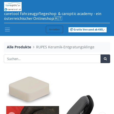
caretool Fahrzeugpflegeshop & caroptic academy - ein
österreichischer Onlineshop🇦🇹
Anmelden
📦 Gratis Versand ab €65,-
Alle Produkte
RUPES Keramik-Entgratungsklinge