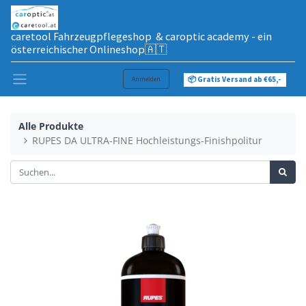
caretool Fahrzeugpflegeshop & caroptic academy - ein
österreichischer Onlineshop🇦🇹
Anmelden
📦 Gratis Versand ab €65,-
Alle Produkte
RUPES DA ULTRA-FINE Hochleistungs-Finishpolitur