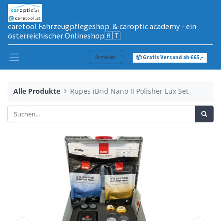
caretool Fahrzeugpflegeshop & caroptic academy - ein
österreichischer Onlineshop🇦🇹
Anmelden
📦 Gratis Versand ab €65,-
Alle Produkte
Rupes iBrid Nano II Polisher Lux Set