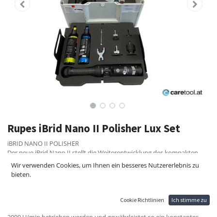
Rupes iBrid Nano II Polisher Lux Set
iBRID NANO II POLISHER
Der neue iBrid Nano II stellt die Weiterentwicklung des kompakten
Polierers von RUPES dar und ist jetzt noch leistungsstärker, vielseitiger
Wir verwenden Cookies, um Ihnen ein besseres Nutzererlebnis zu
und innovativer.
bieten.
Dank des exklusiven SmartFix-Schnellverschlusssystems ermöglicht er
ein einfaches und schnelles An- und Abkuppeln der
Funktionseinheiten. Dank des neuen Untersetzungssystems kann der
Cookie Richtlinien
Ich stimme zu
Nano II selbst mit 50-mm-Stütztellern im Rotationsmodus mit bis zu
2000 U/min betrieben werden und gewährleistet so ein konstantes