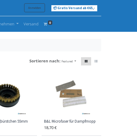
Anmelden
📦 Gratis Versand ab €65,-
0
rnehmen
Versand
Sortieren nach:
Featured
gbürstchen 55mm
B&L Microfaser für Dampfmopp
18,70
€