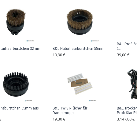
B&L Profi-S
turhaarbürstchen 32mm
B&L Naturhaarbürstchen 55mm
1L
10,90
€
39,00
€
nsbürstchen 55mm aus
B&L TWIST-Tücher für
B&L Trocken
Dampfmopp
Profi-Star P
€
19,30
€
3.147,88
€