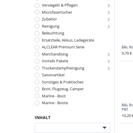
Versiegeln & Pflegen
Microfasertücher
Zubehör
Reinigung
Beleuchtung
Ersatzteile, Akkus, Ladegeräte
ALCLEAR Premium Serie
B&L Na
9,70
€
Merchandising
Vorteils Pakete
Trockendampfreinigung
Saisonartikel
Sonstiges & Praktisches
Boot, Flugzeug, Camper
Marine - Boot
Marine - Boote
B&L Ru
PBT
10,20
INHALT