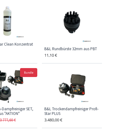
tar Clean Konzentrat
B&L Rundbürste 32mm aus PBT
11,10
€
Bundle
-Dampfreiniger SET,
B&L Trockendampfreiniger Profi-
lus "AKTION"
Star PLUS
3.480,00
€
3.777,60
€