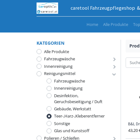
caretool Fahrzeugpflegeshop & 
Home
Alle Produkte
Top
KATEGORIEN
Prod
Alle Produkte
Fahrzeugwäsche
Innenreinigung
Reinigungsmittel
Fahrzeugwäsche
Innenreinigung
Desinfektion,
Geruchsbeseitigung / Duft
Gebäude, Werkstatt
Teer-,Harz-,Kleberentferner
Sonstige
B&L Dr
43,20
Glas und Kunstsoff
Polieren / Schleifen