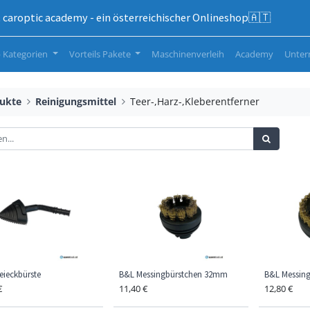
caroptic academy - ein österreichischer Onlineshop🇦🇹
 Kategorien
Vorteils Pakete
Maschinenverleih
Academy
Unte
ukte
Reinigungsmittel
Teer-,Harz-,Kleberentferner
eieckbürste
B&L Messingbürstchen 32mm
B&L Messin
€
11,40
€
12,80
€