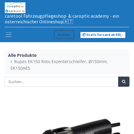
caretool Fahrzeugpflegeshop & caroptic academy - ein
österreichischer Onlineshop🇦🇹
Anmelden
📦 Gratis Versand ab €65,-
Alle Produkte
Rupes EK150 Roto Exzenterschleifer, Ø150mm,
EK150AES