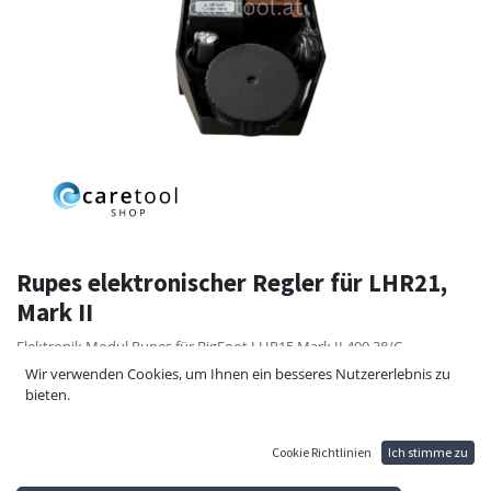
Rupes elektronischer Regler für LHR21,
Mark II
Elektronik Modul Rupes für BigFoot LHR15 Mark II 400.38/C
Wir verwenden Cookies, um Ihnen ein besseres Nutzererlebnis zu
102,00
€
bieten.
Cookie Richtlinien
Ich stimme zu