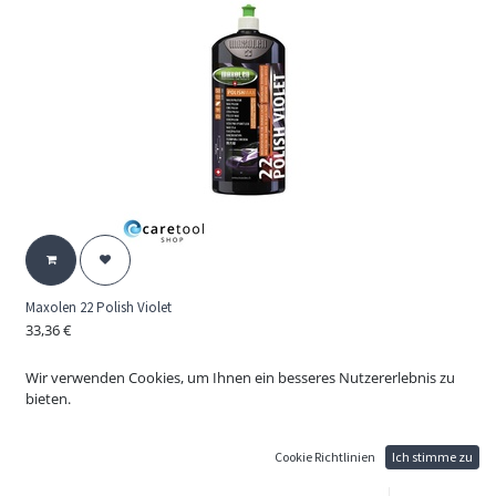
Maxolen 22 Polish Violet
33,36
€
22 Polish Violet
Wachspolish violett pflegt und veredelt neue bis mittelstark verwitterte
Wir verwenden Cookies, um Ihnen ein besseres Nutzererlebnis zu
Hochglanzlacke. Wachspolish violett erzeugt maschinell und manuell ein
bieten.
optimales, streifenfreies Hochglanzfinish.
Cookie Richtlinien
Ich stimme zu