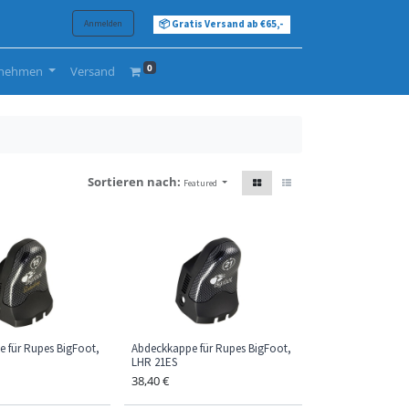
Anmelden
📦 Gratis Versand ab €65,-
0
rnehmen
Versand
Sortieren nach:
Featured
 für Rupes BigFoot,
Abdeckkappe für Rupes BigFoot,
LHR 21ES
38,40
€