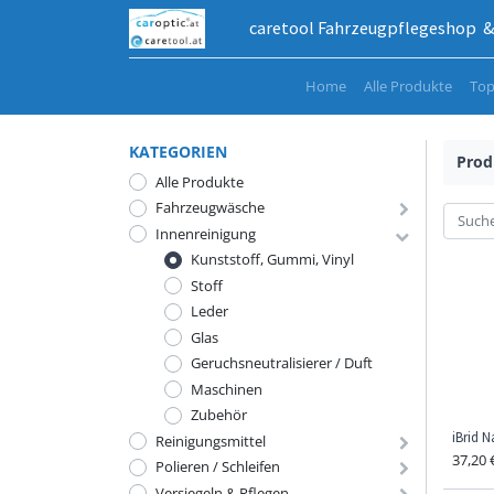
caretool Fahrzeugpflegeshop & 
Home
Alle Produkte
Top
KATEGORIEN
Prod
Alle Produkte
Fahrzeugwäsche
Innenreinigung
Kunststoff, Gummi, Vinyl
Stoff
Leder
Glas
Geruchsneutralisierer / Duft
Maschinen
Zubehör
iBrid 
Reinigungsmittel
37,20
Polieren / Schleifen
Versiegeln & Pflegen