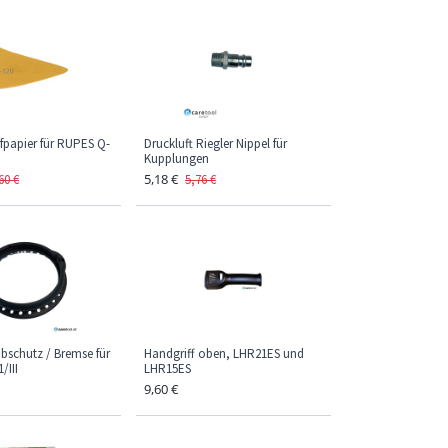
fpapier für RUPES Q-
Druckluft Riegler Nippel für
Kupplungen
5,18
€
60
€
5,76
€
schutz / Bremse für
Handgriff oben, LHR21ES und
/III
LHR15ES
9,60
€