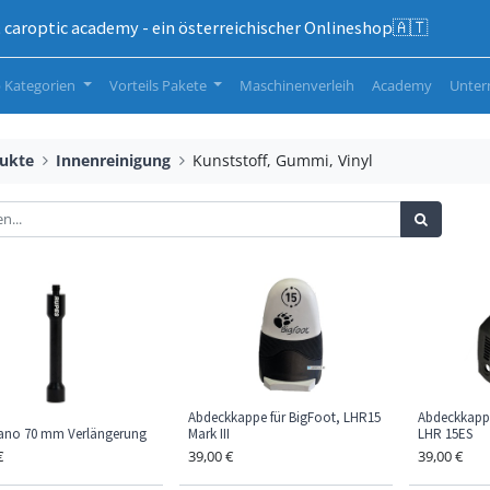
caroptic academy - ein österreichischer Onlineshop🇦🇹
 Kategorien
Vorteils Pakete
Maschinenverleih
Academy
Unte
ukte
Innenreinigung
Kunststoff, Gummi, Vinyl
Abdeckkappe für BigFoot, LHR15
Abdeckkappe
Nano 70 mm Verlängerung
Mark III
LHR 15ES
€
39,00
€
39,00
€