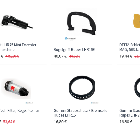
t LHR75 Mini Exzenter-
DELTA Schlei
maschine
Bügelgriff Rupes LHR19E
MAG, 50Stk.
€
40,07
€
19,44
€
475,20
€
44,52
€
21,
ech Filter, Kegelfilter für
Gummi Staubschutz / Bremse für
Gummi Staub
Rupes LHR15
Rupes LHR21
€
16,80
€
16,80
€
53,64
€